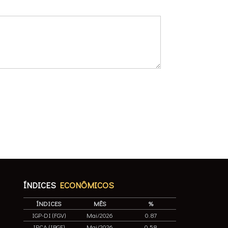
ÍNDICES
ECONÔMICOS
ÍNDICES
MÊS
%
IGP-DI (FGV)
Mai/2026
0.87
IPCA (IBGE)
Mai/2026
0.58