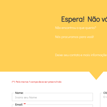
Espera! Não vá
Não encontrou o que queria?
Nós procuramos para você!
INÍCIO
SOBRE NÓS
L
Deixe seu contato e mais informaçõe
O que você precisa?
Comprar
(**) Pelo menos 1 campo deve ser preenchido
Alugar
Nome:
Ob
Email:
**