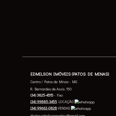
EDMILSON IMÓVEIS (PATOS DE MINAS)
Centro / Patos de Minas - MG
R. Bernardes de Assis, 150
(
34
)
3825-4515
- Fixo
(
34
)
99885-3455
LOCAÇÃO
(
34
)
99662-0828
VENDAS
diretor.edmilsonmartins@gmail.com