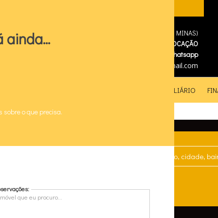
CRECI MGF29112
EDMILSON IMÓVEIS (PATOS DE MINAS)
 ainda...
(
34
)
3825-4515
- Fixo
(
34
)
99885-3455
LOCAÇÃO
(
34
)
99662-0828
VENDAS
diretor.edmilsonmartins@gmail.com
OCAÇÃO
COMPRA E VENDA
DICIONÁRIO IMOBILIÁRIO
FI
s sobre o que precisa.
Qual o tipo de Imóvel?
Onde?
servações: