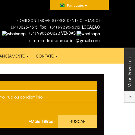
Português
EDMILSON IMOVEIS (PRESIDENTE OLEGARIO)
(
34
)
3825-4515
Fixo
(
34
)
99896-6315
LOCAÇÃO
(
34
)
99662-0828
VENDAS
diretor.edmilsonmartins@gmail.com
NANCIAMENTO
CONTATO
Meus Favoritos
+Mais Filtros
BUSCAR