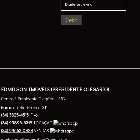
EDMILSON IMOVEIS (PRESIDENTE OLEGARIO)
Centro / Presidente Olegário - MG
Barão do Rio Branco, 311
(
34
)
3825-4515
Fixo
(
34
)
99896-6315
LOCAÇÃO
(
34
)
99662-0828
VENDAS
diretor.edmilsonmartins@gmail.com