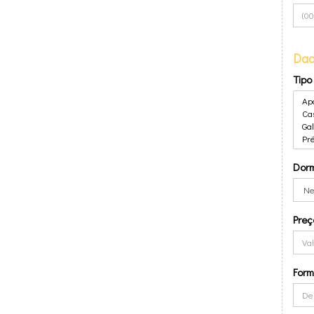
Dad
Tipo
Dorm
Preç
For