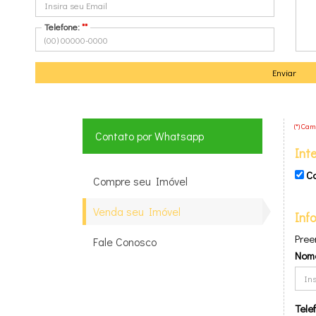
Telefone:
**
VENDA SEU IMÓVEL
Enviar
(*) Ca
Contato por Whatsapp
Int
C
Compre seu Imóvel
Venda seu Imóvel
Inf
Pree
Fale Conosco
Nom
Tele