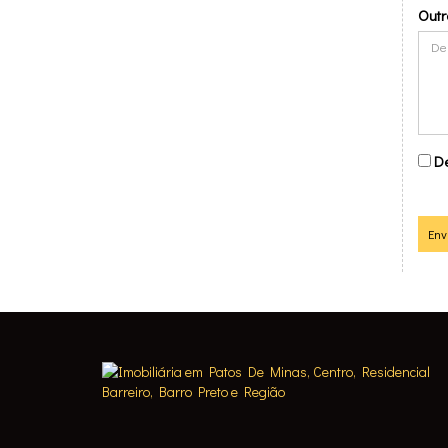
Out
De
Env