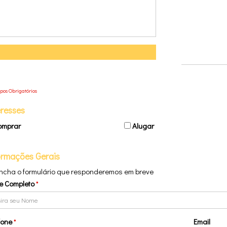
mpos Obrigatórios
eresses
omprar
Alugar
ormações Gerais
ncha o formulário que responderemos em breve
e Completo
*
fone
Email
*