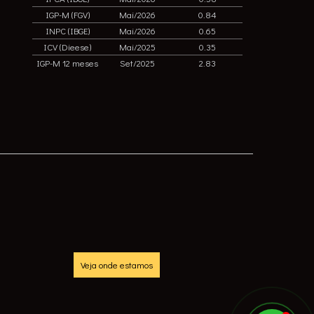
IGP-M (FGV)
Mai/2026
0.84
INPC (IBGE)
Mai/2026
0.65
ICV (Dieese)
Mai/2025
0.35
IGP-M 12 meses
Set/2025
2.83
Veja onde estamos